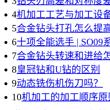
3
钻头刃高差和对称度
4
机加工工艺与加工设
5
合金钻头打孔怎么提
6
十项全能选手 | SO0
7
合金钻头转速和进给
8
皇冠钻和U钻的区别
9
动态铣伤机伤刀吗？
10
机加工的加工顺序原