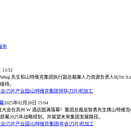
服务
13:52
ing 先生和山特维克集团执行副总裁兼人力资源负责人Bj?rn Axelsso
接待。
造业
|
刀片产业园
|
山特维克集团领导
|
刀片
|
机加工
幕
2025年02月28日 15:04
年度大会在苏州 W 酒店圆满落幕！集团总裁巫智勇先生携山特维克Ch
部署2025年战略规划，并展望未来集团发展路径。
造业
|
刀片产业园
|
山特维克集团
|
年会
|
刀片
|
机加工