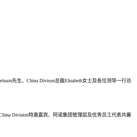
n先生、China Divison总裁Elisabeth女士及各位领导一行访
ina Division特邀嘉宾、阿诺集团管理层及优秀员工代表共襄