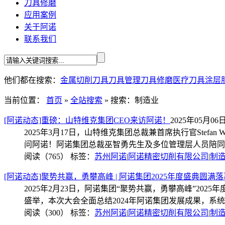
刀具修磨
应用案例
关于阿诺
联系我们
他们都在搜索：
金属切削刀具
刀具管理
刀具修磨
医疗刀具
涂层
当前位置：
首页
»
全站搜索
» 搜索：制造业
[阿诺动态]重磅：山特维克集团CEO来访阿诺！
2025年05月06日 
2025年3月17日，山特维克集团总裁兼首席执行官Stefan Wid
问阿诺！阿诺集团总裁巫智勇先生及多位管理层人员陪同
阅读（765）
标签：
苏州阿诺
|
阿诺精密切削有限公司
|
制
[阿诺动态]聚势共赢，勇攀高峰 | 阿诺集团2025年度盛典圆满落
2025年2月23日，阿诺集团“聚势共赢，勇攀高峰”2025
盛举，本次大会全面总结2024年阿诺集团发展成果，系统
阅读（300）
标签：
苏州阿诺
|
阿诺精密切削有限公司
|
制