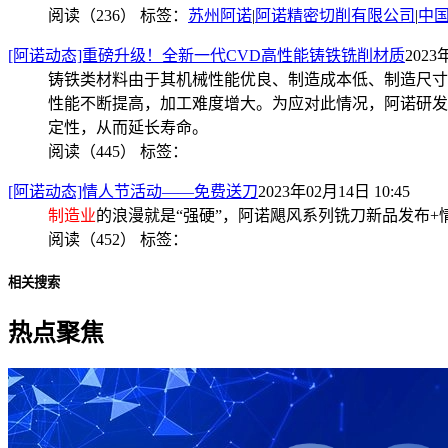
阅读（236）
标签：
苏州阿诺
|
阿诺精密切削有限公司
|
中
[阿诺动态]重磅升级！全新一代CVD高性能铸铁铣削材质
2023
铸铁类材料由于其机械性能优良、制造成本低、制造尺寸
性能不断提高，加工难度增大。为应对此情况，阿诺研发
定性，从而延长寿命。
阅读（445）
标签：
[阿诺动态]情人节活动——免费送刀
2023年02月14日 10:45
制造业
的浪漫就是“强硬”，阿诺飓风系列铣刀新品发布
阅读（452）
标签：
相关搜索
热点聚焦