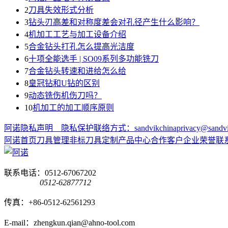
2
刀具失效形式分析
3
钻头刃高差和对称度差会对孔径产生什么影响？
4
机加工工艺与加工设备介绍
5
合金钻头打孔怎么提高光洁度
6
十项全能选手 | SO09系列多功能铣刀
7
合金钻头转速和进给怎么给
8
皇冠钻和U钻的区别
9
动态铣伤机伤刀吗？
10
机加工的加工顺序原则
阿诺隐私声明 隐私保护联络方式：sandvikchinaprivacy@sandvi
阿诺首页
刀具管理
非标刀具定制
产品中心
合作客户
企业荣誉
联
联系电话：0512-67067202
0512-62877712
传真：+86-0512-62561293
E-mail：zhengkun.qian@ahno-tool.com