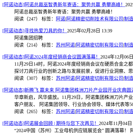
[阿诺动态]阿诺总裁巫智勇新年寄语：聚势共赢 勇攀高峰！
20
阿诺总裁巫智勇新年寄语：聚势共赢 勇攀高峰！
阅读（247）
标签：
阿诺
|
阿诺精密切削技术有限公司
|
制
[阿诺动态]寻找热爱刀具的你！
2025年02月28日 13:39
阿诺集团招聘
阅读（214）
标签：
苏州阿诺
|
阿诺精密切削有限公司
|
制
[阿诺动态]阿诺2024年度经销商会议圆满落幕！
2024年12月06日 
11月29日14时，阿诺2024年度经销商会议在硬质
探讨刀具行业的创新之路与发展前景，促进行业洞察、思
阅读（307）
标签：
苏州阿诺
|
阿诺精密切削有限公司
|
制
[阿诺动态]新腾飞 赢未来 阿诺集团株洲刀片产业园开业庆典圆
华章新启，风华盛放。11月29日，阿诺集团株洲刀片
客户朋友、 阿诺集团领导、行业协会领导、媒体代表等5
阅读（265）
标签：
苏州阿诺
|
阿诺精密切削有限公司
|
制
[阿诺动态]阿诺展会回顾 | 期待与您下次再见！
2024年11月04日 
“2024中国（苏州）工业母机供应链展览会” 圆满落幕