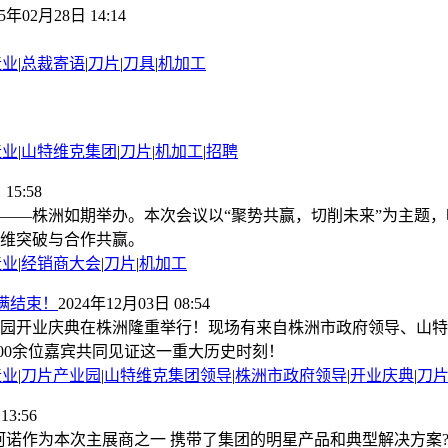
25年02月28日 14:14
造业
|
总裁寄语
|
刀片
|
刀具
|
机加工
造业
|
山特维克集团
|
刀片
|
机加工
|
招聘
15:58
合金之都——株洲如期举办。本次会议以“聚势共赢，切削未来”为主
维突破与合作共赢。
造业
|
经销商大会
|
刀片
|
机加工
满结束！
2024年12月03日 08:54
产业园开业庆典在株洲隆重举行！现场有来自株洲市政府领导、山
00余位嘉宾共同见证这一重大历史时刻！
造业
|
刀片产业园
|
山特维克集团领导
|
株洲市政府领导
|
开业庆典
|
刀
13:56
！ 阿诺作为本次主展商之一 携带了集团的明星产品和典型解决方