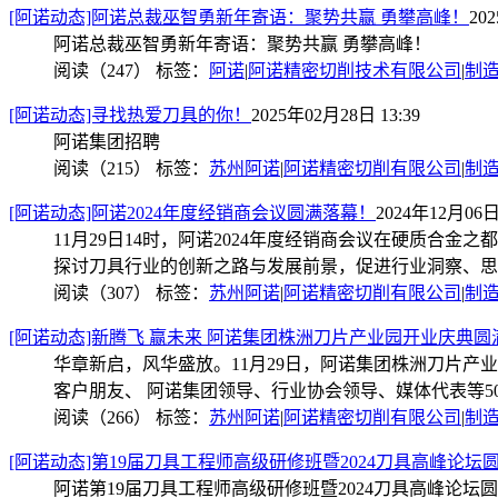
[阿诺动态]阿诺总裁巫智勇新年寄语：聚势共赢 勇攀高峰！
20
阿诺总裁巫智勇新年寄语：聚势共赢 勇攀高峰！
阅读（247）
标签：
阿诺
|
阿诺精密切削技术有限公司
|
制
[阿诺动态]寻找热爱刀具的你！
2025年02月28日 13:39
阿诺集团招聘
阅读（215）
标签：
苏州阿诺
|
阿诺精密切削有限公司
|
制
[阿诺动态]阿诺2024年度经销商会议圆满落幕！
2024年12月06日 
11月29日14时，阿诺2024年度经销商会议在硬质
探讨刀具行业的创新之路与发展前景，促进行业洞察、思
阅读（307）
标签：
苏州阿诺
|
阿诺精密切削有限公司
|
制
[阿诺动态]新腾飞 赢未来 阿诺集团株洲刀片产业园开业庆典圆
华章新启，风华盛放。11月29日，阿诺集团株洲刀片
客户朋友、 阿诺集团领导、行业协会领导、媒体代表等5
阅读（266）
标签：
苏州阿诺
|
阿诺精密切削有限公司
|
制
[阿诺动态]第19届刀具工程师高级研修班暨2024刀具高峰论坛
阿诺第19届刀具工程师高级研修班暨2024刀具高峰