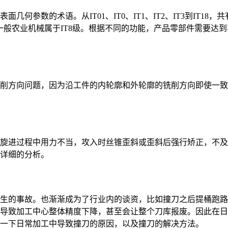
参数的术语。从IT01、IT0、IT1、IT2、IT3到IT18，共
，一般农业机械属于IT8级。根据不同的功能，产品零部件需要达
削方向问题，因为沿工件的内轮廓和外轮廓的铣削方向即使一致
旋进过程中用力不当，攻入时丝锥歪斜或歪斜后强行矫正，不及时
详细的分析。
生的事故。也渐渐成为了行业内的谈资，比如撞刀之后提桶跑路
导致加工中心整体精度下降，甚至会让整个刀库报废。因此在日
一下日常加工中导致撞刀的原因，以及撞刀的解决方法。