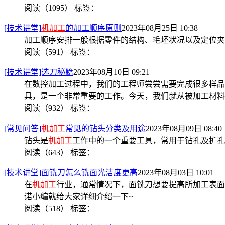
阅读（1095）
标签：
[技术讲堂]
机加工
的加工顺序原则
2023年08月25日 10:38
加工顺序安排一般根据零件的结构、毛坯状况以及定位夹
阅读（591）
标签：
[技术讲堂]选刀秘籍
2023年08月10日 09:21
在数控加工过程中，我们的工程师尝尝需要完成很多样品
具，是一个非常重要的工作。今天，我们就从被加工材料
阅读（932）
标签：
[常见问答]
机加工
常见的钻头分类及用途
2023年08月09日 08:40
钻头是
机加工
工作中的一个重要工具，常用于钻孔及扩孔
阅读（643）
标签：
[技术讲堂]面铣刀怎么铣面光洁度更高
2023年08月03日 10:01
在
机加工
行业，通常情况下，面铣刀想要提高所加工表面
诺小编就给大家详细介绍一下~
阅读（518）
标签：