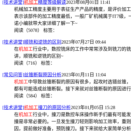
[技术讲堂]
机加工
精度等级解读
2023年08月01日 11:41
机械加工精度主要用于表征生产产品的精度，是评价加工表面几何
表示该部件的加工精度最低，一般厂矿机械属于IT7级
诺小编就带大家详细了解一下~
阅读（5078）
标签：
[技术讲堂]顺铣和逆铣的区别
2023年07月27日 09:44
在
机加工
行业中，数控铣床的工作中常常涉及到铣刀的铣
讲，顺铣和逆铣的区别~
阅读（716）
标签：
[常见问答]丝锥断裂原因分析
2023年01月11日 11:04
机加工
中导致丝锥断裂的原因有很多，起攻时选错丝锥，
都有可能造成丝锥断裂。接下来就对丝锥断裂的原因进行
阅读（584）
标签：
[技术讲堂]
机加工
撞刀的原因分析
2023年01月05日 15:28
在
机加工
行业中，撞刀是数控车床操作新手们最有可能发
撞是非常必要的。一旦发生撞刀轻则影响加工效率，重则
因，提前做好准备，预防撞刀。接下来就给大家简单分析