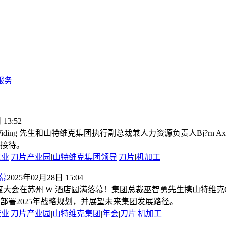
服务
13:52
ing 先生和山特维克集团执行副总裁兼人力资源负责人Bj?rn Axelsso
接待。
造业
|
刀片产业园
|
山特维克集团领导
|
刀片
|
机加工
幕
2025年02月28日 15:04
年度大会在苏州 W 酒店圆满落幕！集团总裁巫智勇先生携山特维克Ch
部署2025年战略规划，并展望未来集团发展路径。
造业
|
刀片产业园
|
山特维克集团
|
年会
|
刀片
|
机加工