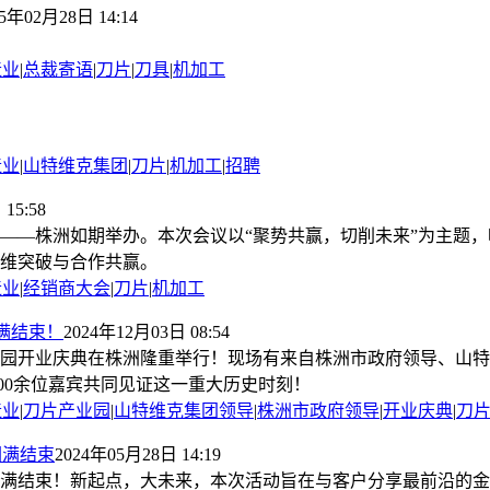
25年02月28日 14:14
造业
|
总裁寄语
|
刀片
|
刀具
|
机加工
造业
|
山特维克集团
|
刀片
|
机加工
|
招聘
15:58
合金之都——株洲如期举办。本次会议以“聚势共赢，切削未来”为主
维突破与合作共赢。
造业
|
经销商大会
|
刀片
|
机加工
满结束！
2024年12月03日 08:54
产业园开业庆典在株洲隆重举行！现场有来自株洲市政府领导、山
00余位嘉宾共同见证这一重大历史时刻！
造业
|
刀片产业园
|
山特维克集团领导
|
株洲市政府领导
|
开业庆典
|
刀
圆满结束
2024年05月28日 14:19
论坛圆满结束！新起点，大未来，本次活动旨在与客户分享最前沿的