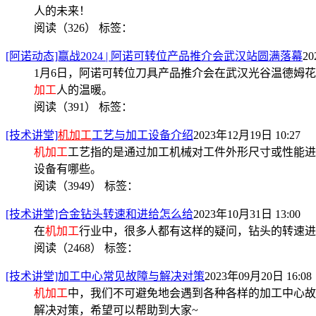
人的未来！
阅读（326）
标签：
[阿诺动态]赢战2024 | 阿诺可转位产品推介会武汉站圆满落幕
20
1月6日，阿诺可转位刀具产品推介会在武汉光谷温德姆
加工
人的温暖。
阅读（391）
标签：
[技术讲堂]
机加工
工艺与加工设备介绍
2023年12月19日 10:27
机加工
工艺指的是通过加工机械对工件外形尺寸或性能进
设备有哪些。
阅读（3949）
标签：
[技术讲堂]合金钻头转速和进给怎么给
2023年10月31日 13:00
在
机加工
行业中，很多人都有这样的疑问，钻头的转速进
阅读（2468）
标签：
[技术讲堂]加工中心常见故障与解决对策
2023年09月20日 16:08
机加工
中，我们不可避免地会遇到各种各样的加工中心故
解决对策，希望可以帮助到大家~