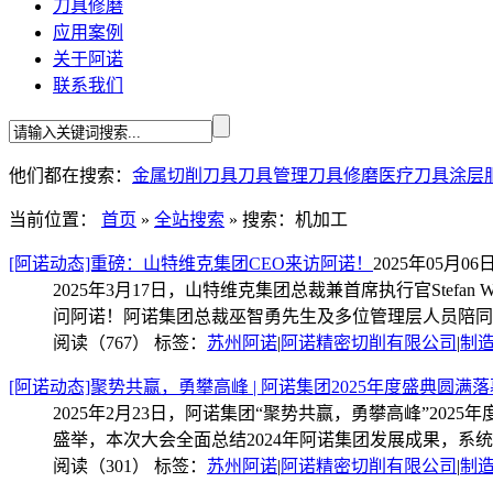
刀具修磨
应用案例
关于阿诺
联系我们
他们都在搜索：
金属切削刀具
刀具管理
刀具修磨
医疗刀具
涂层
当前位置：
首页
»
全站搜索
» 搜索：机加工
[阿诺动态]重磅：山特维克集团CEO来访阿诺！
2025年05月06日 
2025年3月17日，山特维克集团总裁兼首席执行官Stefan Wid
问阿诺！阿诺集团总裁巫智勇先生及多位管理层人员陪同
阅读（767）
标签：
苏州阿诺
|
阿诺精密切削有限公司
|
制
[阿诺动态]聚势共赢，勇攀高峰 | 阿诺集团2025年度盛典圆满落
2025年2月23日，阿诺集团“聚势共赢，勇攀高峰”2025
盛举，本次大会全面总结2024年阿诺集团发展成果，系统
阅读（301）
标签：
苏州阿诺
|
阿诺精密切削有限公司
|
制