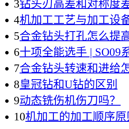
3
钻头刃高差和对称度
4
机加工工艺与加工设
5
合金钻头打孔怎么提
6
十项全能选手 | SO0
7
合金钻头转速和进给
8
皇冠钻和U钻的区别
9
动态铣伤机伤刀吗？
10
机加工的加工顺序原