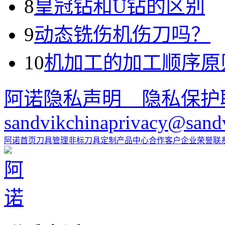
8
皇冠钻和U钻的区别
9
动态铣伤机伤刀吗？
10
机加工的加工顺序原
阿诺隐私声明 隐私保护
sandvikchinaprivacy@sand
阿诺首页
刀具管理
非标刀具定制
产品中心
合作客户
企业荣誉
联