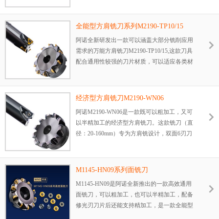
计，切削力较大，抗冲击性能优异，安装方
便，加工稳定~
全能型方肩铣刀系列M2190-TP10/15
阿诺全新研发出一款可以涵盖大部分铣削应用
需求的万能方肩铣刀M2190-TP10/15,这款刀具
配合通用性较强的刀片材质，可以适应各类材
料的加工需求，可以实现通用方肩铣，槽铣，
型腔铣，螺旋插补铣，平面铣等各类应用，适
合大部分铣削场合，切削稳定轻快。
经济型方肩铣刀M2190-WN06
阿诺M2190-WN06是一款既可以粗加工，又可
以半精加工的经济型方肩铣刀。这款铣刀（直
径：20-160mm）专为方肩铣设计，双面6刃刀
片，适合大部分方肩铣场合，切削稳定。
M1145-HN09系列面铣刀
M1145-HN09是阿诺全新推出的一款高效通用
面铣刀，可以粗加工，也可以半精加工，配备
修光刃刀片后还能支持精加工，是一款全能型
的平面铣削刀具。